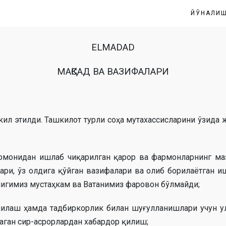
ЙЎНАЛИ
ELMADAD
МАҚСАД ВА ВАЗИФАЛАРИ
кил этилди. Ташкилот турли соҳа мутахассисларини ўзида 
томонидан ишлаб чиқарилган қарор ва фармонларнинг ма
ари, ўз олдига қўйган вазифалари ва олиб борилаётган и
игимиз мустаҳкам ва Ватанимиз фаровон бўлмайди;
илаш ҳамда тадбиркорлик билан шуғулланишлари учун ул
аган сир-асрорлардан хабардор қилиш;