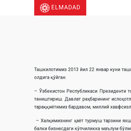
ELMADAD
Ташкилотимиз 2013 йил 22 январ куни таш
олдига қўйган:
– Ўзбекистон Республикаси Президенти 
таништириш. Давлат раҳбарининг ислоҳотл
тараққиётимиз бардавом, миллий хавфсизл
– Халқимизнинг ҳаёт турмуш тарзини яхш
балки бизнесдаги кўпчиликка маълум бўлм