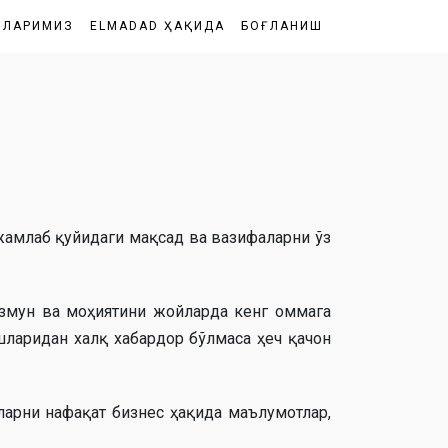
ШЛАРИМИЗ
ELMADAD ҲАҚИДА
БОҒЛАНИШ
жамлаб қуйидаги мақсад ва вазифаларни ўз
змун ва моҳиятини жойларда кенг оммага
шларидан халқ хабардор бўлмаса ҳеч қачон
арни нафақат бизнес ҳақида маълумотлар,