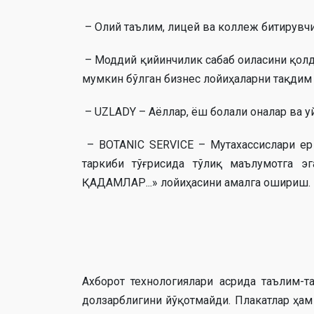
– Олий таълим, лицей ва коллеж битирувч
– Моддий қийинчилик сабаб оиласини қолд
мумкин бўлган бизнес лойиҳаларни тақдим
– UZLADY – Аёллар, ёш болали оналар ва у
– BOTANIC SERVICE – Мутахассислари ер
таркиби тўғрисида тўлиқ маълумотга 
ҚАДАМЛАР...» лойиҳасини амалга ошириш.
Ахборот технологиялари асрида таълим-
долзарблигини йўқотмайди. Плакатлар ҳа