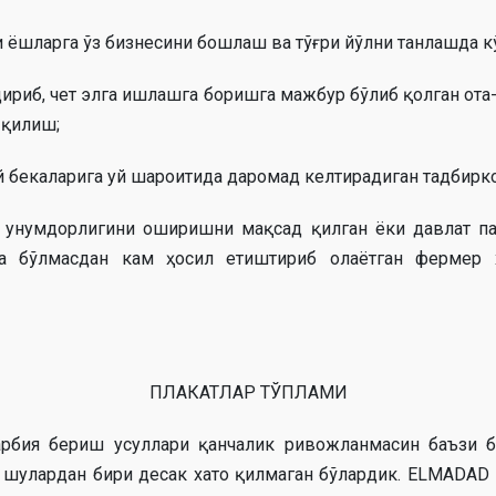
и ёшларга ўз бизнесини бошлаш ва тўғри йўлни танлашда к
ириб, чет элга ишлашга боришга мажбур бўлиб қолган от
 қилиш;
й бекаларига уй шароитида даромад келтирадиган тадбирк
 унумдорлигини оширишни мақсад қилган ёки давлат па
эга бўлмасдан кам ҳосил етиштириб олаётган ферм
ПЛАКАТЛАР ТЎПЛАМИ
тарбия бериш усуллари қанчалик ривожланмасин баъзи б
м шулардан бири десак хато қилмаган бўлардик. ELMADAD