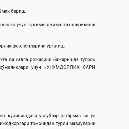
ўмак бериш;
а-оналар учун юртимизда амалга оширилиши
орлик фаолиятларини ўргатиш;
хта ва ғалла режасини бажаришда тупроқ
ер хўжаликлари учун «УНУМДОРЛИК САРИ
ир кўринишдаги услублар ўзгармас ва ўз
 ижодкорлари томонидан турли мавзуларни