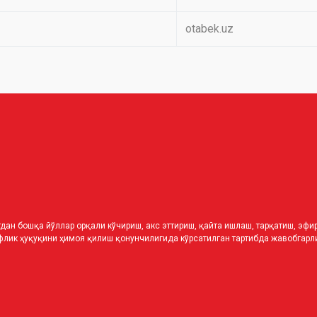
otabek.uz
дан бошқа йўллар орқали кўчириш, акс эттириш, қайта ишлаш, тарқатиш, эф
лик ҳуқуқини ҳимоя қилиш қонунчилигида кўрсатилган тартибда жавобгарли