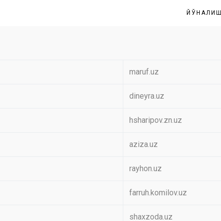
ЙЎНАЛИ
maruf.uz
dineyra.uz
hsharipov.zn.uz
aziza.uz
rayhon.uz
farruh.komilov.uz
shaxzoda.uz