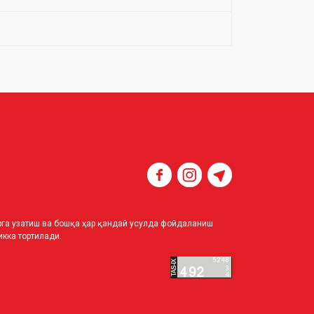
ирга узатиш ва бошқа ҳар қандай усулда фойдаланиш
кка тортилади.