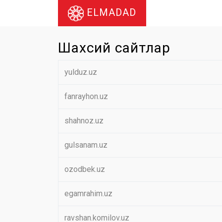
ELMADAD
Шахсий сайтлар
yulduz.uz
fanrayhon.uz
shahnoz.uz
gulsanam.uz
ozodbek.uz
egamrahim.uz
ravshan.komilov.uz