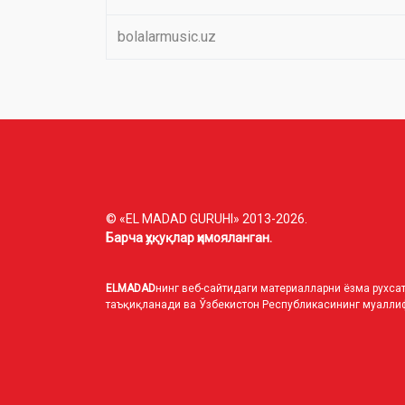
bolalarmusic.uz
© «EL MADAD GURUHI» 2013-2026.
Барча ҳуқуқлар ҳимояланган.
ELMADAD
нинг веб-сайтидаги материалларни ёзма рухсат
таъқиқланади ва Ўзбекистон Республикасининг муаллиф