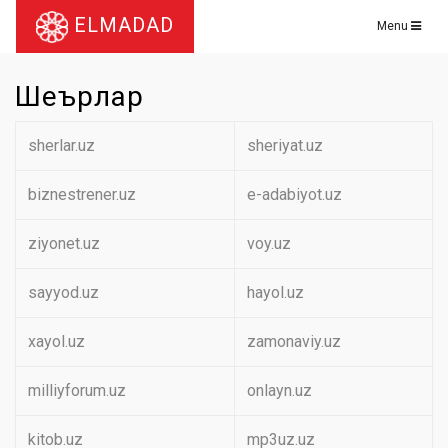
ELMADAD
Menu
Шеърлар
sherlar.uz
sheriyat.uz
biznestrener.uz
e-adabiyot.uz
ziyonet.uz
voy.uz
sayyod.uz
hayol.uz
xayol.uz
zamonaviy.uz
milliyforum.uz
onlayn.uz
kitob.uz
mp3uz.uz