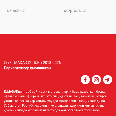
uzmob.uz
od-press.uz
© «EL MADAD GURUHI» 2013-2026.
Барча ҳуқуқлар ҳимояланган.
ELMADAD
нинг веб-сайтидаги материалларни ёзма рухсатдан бошқа
йўллар орқали кўчириш, акс эттириш, қайта ишлаш, тарқатиш, эфирга
узатиш ва бошқа ҳар қандай усулда фойдаланиш таъқиқланади ва
Ўзбекистон Республикасининг муаллифлик ҳуқуқини ҳимоя қилиш
қонунчилигида кўрсатилган тартибда жавобгарликка тортилади.