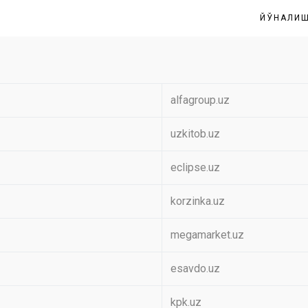
ЙЎНАЛИ
alfagroup.uz
uzkitob.uz
eclipse.uz
korzinka.uz
megamarket.uz
esavdo.uz
kpk.uz