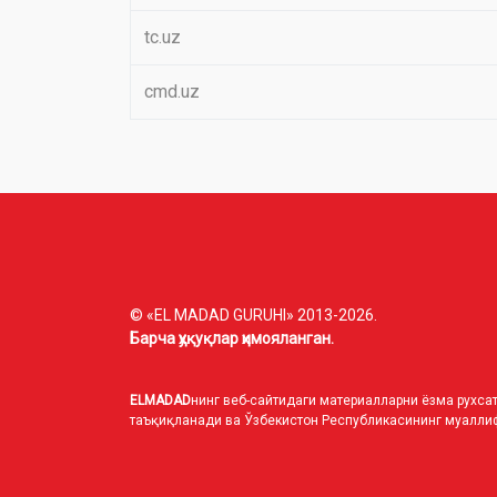
tc.uz
cmd.uz
© «EL MADAD GURUHI» 2013-2026.
Барча ҳуқуқлар ҳимояланган.
ELMADAD
нинг веб-сайтидаги материалларни ёзма рухсат
таъқиқланади ва Ўзбекистон Республикасининг муаллиф