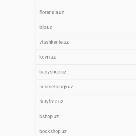
florensia.uz
blb.uz
vtashkente.uz
kovri.uz
babyshop.uz
cosmetology.uz
dutyfree.uz
bshop.uz
bookshop.uz