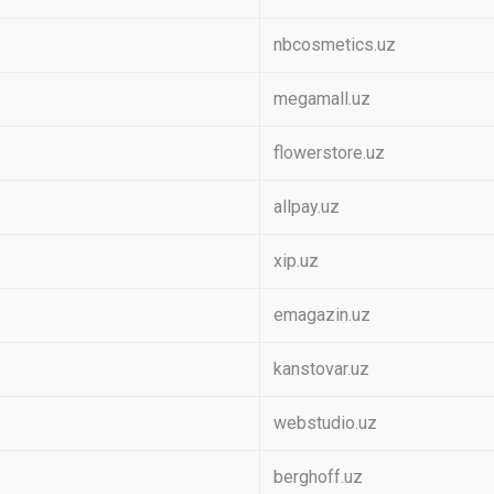
nbcosmetics.uz
megamall.uz
flowerstore.uz
allpay.uz
xip.uz
emagazin.uz
kanstovar.uz
webstudio.uz
berghoff.uz