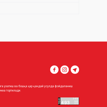
ирга узатиш ва бошқа ҳар қандай усулда фойдаланиш
кка тортилади.