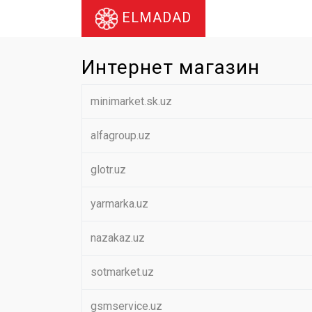
ELMADAD
Интернет магазин
minimarket.sk.uz
alfagroup.uz
glotr.uz
yarmarka.uz
nazakaz.uz
sotmarket.uz
gsmservice.uz