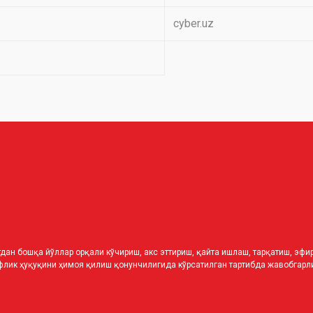
cyber.uz
дан бошқа йўллар орқали кўчириш, акс эттириш, қайта ишлаш, тарқатиш, эф
лик ҳуқуқини ҳимоя қилиш қонунчилигида кўрсатилган тартибда жавобгарли