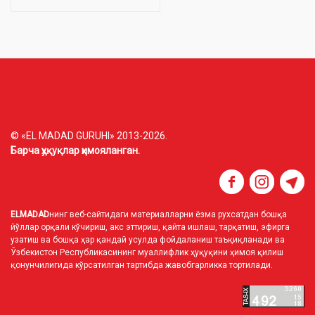
© «EL MADAD GURUHI» 2013-2026.
Барча ҳуқуқлар ҳимояланган.
ELMADAD
нинг веб-сайтидаги материалларни ёзма рухсатдан бошқа
йўллар орқали кўчириш, акс эттириш, қайта ишлаш, тарқатиш, эфирга
узатиш ва бошқа ҳар қандай усулда фойдаланиш таъқиқланади ва
Ўзбекистон Республикасининг муаллифлик ҳуқуқини ҳимоя қилиш
қонунчилигида кўрсатилган тартибда жавобгарликка тортилади.