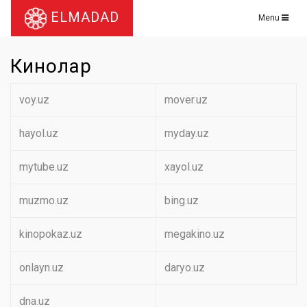
ELMADAD
Menu
Кинолар
voy.uz
mover.uz
hayol.uz
myday.uz
mytube.uz
xayol.uz
muzmo.uz
bing.uz
kinopokaz.uz
megakino.uz
onlayn.uz
daryo.uz
dna.uz