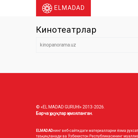
ELMADAD
Кинотеатрлар
kinopanorama.uz
© «EL MADAD GURUHI» 2013-2026.
Барча ҳуқуқлар ҳимояланган.
ELMADAD
нинг веб-сайтидаги материалларни ёзма рухсат
таъқиқланади ва Ўзбекистон Республикасининг муаллиф