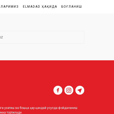
ШЛАРИМИЗ
ELMADAD ҲАҚИДА
БОҒЛАНИШ
uz
ирга узатиш ва бошқа ҳар қандай усулда фойдаланиш
кка тортилади.