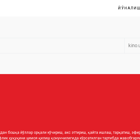
ЙЎНАЛИ
kino.
дан бошқа йўллар орқали кўчириш, акс эттириш, қайта ишлаш, тарқатиш, эф
лик ҳуқуқини ҳимоя қилиш қонунчилигида кўрсатилган тартибда жавобгарли