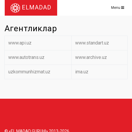
ELMADAD
Menu
Агентликлар
www.api.uz
www.standart.uz
www.autotrans.uz
www.archive.uz
uzkommunhizmat.uz
ima.uz
© «EL MADAD GURUHI» 2013-2026.