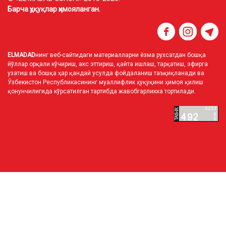
Барча ҳуқуқлар ҳимояланган.
ELMADAD
нинг веб-сайтидаги материалларни ёзма рухсатдан бошқа
йўллар орқали кўчириш, акс эттириш, қайта ишлаш, тарқатиш, эфирга
узатиш ва бошқа ҳар қандай усулда фойдаланиш таъқиқланади ва
Ўзбекистон Республикасининг муаллифлик ҳуқуқини ҳимоя қилиш
қонунчилигида кўрсатилган тартибда жавобгарликка тортилади.