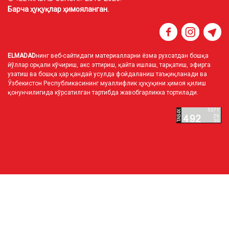
Барча ҳуқуқлар ҳимояланган.
ELMADAD
нинг веб-сайтидаги материалларни ёзма рухсатдан бошқа
йўллар орқали кўчириш, акс эттириш, қайта ишлаш, тарқатиш, эфирга
узатиш ва бошқа ҳар қандай усулда фойдаланиш таъқиқланади ва
Ўзбекистон Республикасининг муаллифлик ҳуқуқини ҳимоя қилиш
қонунчилигида кўрсатилган тартибда жавобгарликка тортилади.