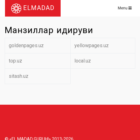
ELMADAD
Menu
Манзиллар қидируви
goldenpages.uz
yellowpages.uz
top.uz
local.uz
sitash.uz
© «EL MADAD GURUHI» 2013-2026.