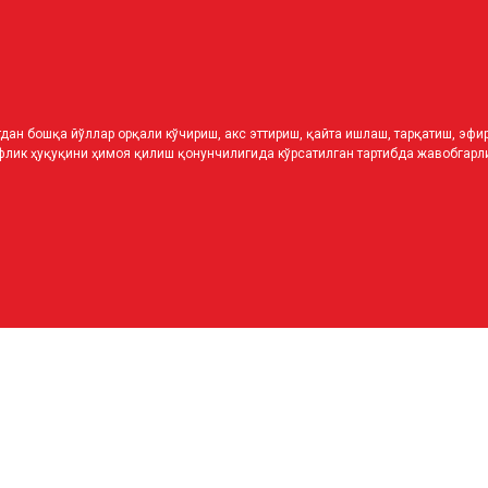
дан бошқа йўллар орқали кўчириш, акс эттириш, қайта ишлаш, тарқатиш, эф
лик ҳуқуқини ҳимоя қилиш қонунчилигида кўрсатилган тартибда жавобгарли