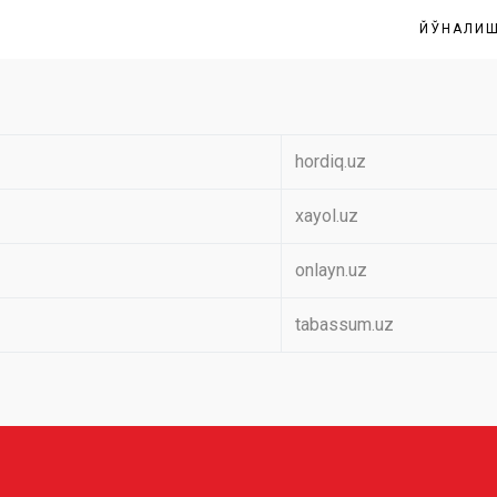
ЙЎНАЛИ
hordiq.uz
xayol.uz
onlayn.uz
tabassum.uz