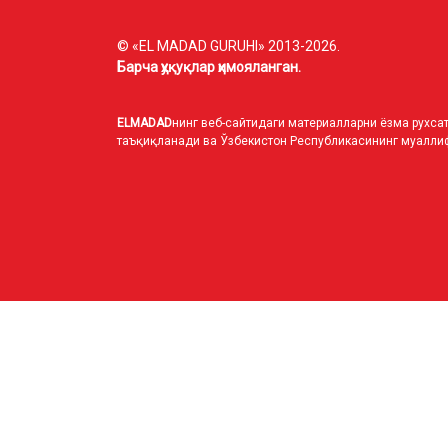
© «EL MADAD GURUHI» 2013-2026.
Барча ҳуқуқлар ҳимояланган.
ELMADAD
нинг веб-сайтидаги материалларни ёзма рухсат
таъқиқланади ва Ўзбекистон Республикасининг муаллиф