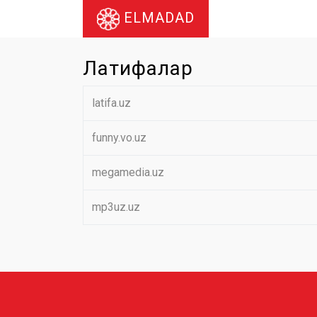
ELMADAD
Латифалар
latifa.uz
funny.vo.uz
megamedia.uz
mp3uz.uz