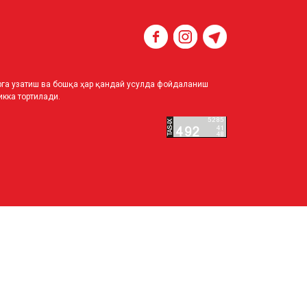
ирга узатиш ва бошқа ҳар қандай усулда фойдаланиш
кка тортилади.