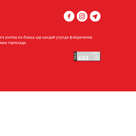
ирга узатиш ва бошқа ҳар қандай усулда фойдаланиш
кка тортилади.