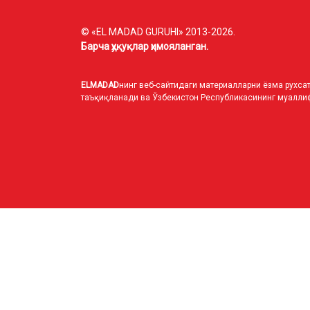
© «EL MADAD GURUHI» 2013-2026.
Барча ҳуқуқлар ҳимояланган.
ELMADAD
нинг веб-сайтидаги материалларни ёзма рухсат
таъқиқланади ва Ўзбекистон Республикасининг муаллиф