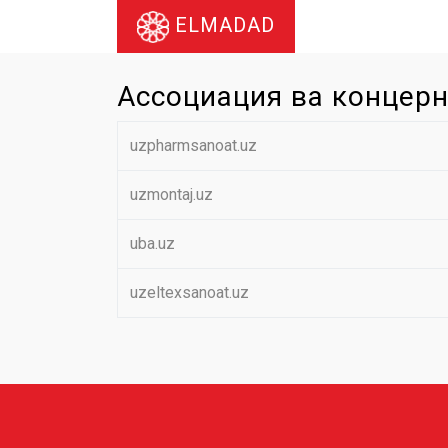
ELMADAD
Ассоциация ва концер
uzpharmsanoat.uz
uzmontaj.uz
uba.uz
uzeltexsanoat.uz