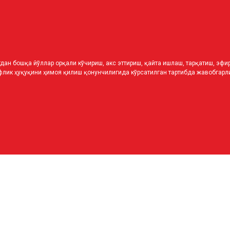
дан бошқа йўллар орқали кўчириш, акс эттириш, қайта ишлаш, тарқатиш, эф
лик ҳуқуқини ҳимоя қилиш қонунчилигида кўрсатилган тартибда жавобгарли