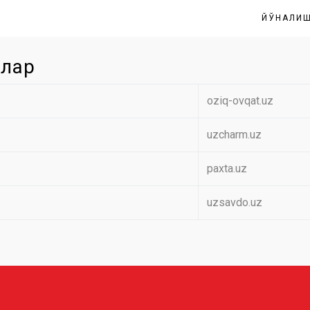
ЙЎНАЛИ
нлар
oziq-ovqat.uz
uzcharm.uz
paxta.uz
uzsavdo.uz