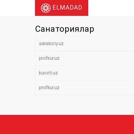
ELMADAD
Санаториялар
sanatoriy.uz
profkur.uz
kurorti.uz
profkur.uz