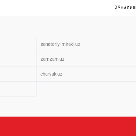
ЙЎНАЛИ
sanatoriy-miraki.uz
zamzam.uz
charvak.uz