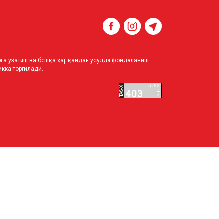
ирга узатиш ва бошқа ҳар қандай усулда фойдаланиш
кка тортилади.