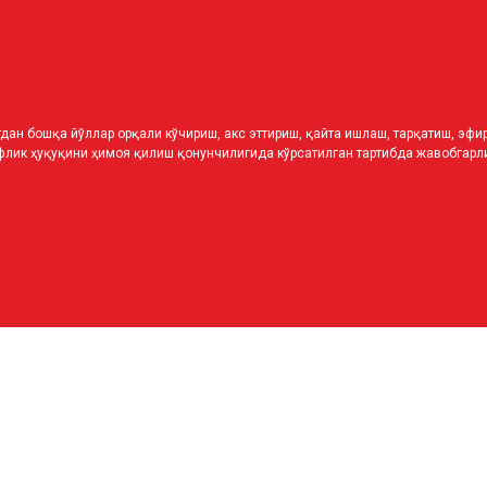
дан бошқа йўллар орқали кўчириш, акс эттириш, қайта ишлаш, тарқатиш, эф
лик ҳуқуқини ҳимоя қилиш қонунчилигида кўрсатилган тартибда жавобгарли