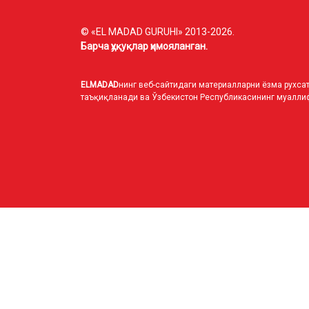
© «EL MADAD GURUHI» 2013-2026.
Барча ҳуқуқлар ҳимояланган.
ELMADAD
нинг веб-сайтидаги материалларни ёзма рухсат
таъқиқланади ва Ўзбекистон Республикасининг муаллиф