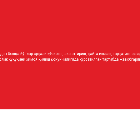
дан бошқа йўллар орқали кўчириш, акс эттириш, қайта ишлаш, тарқатиш, эф
лик ҳуқуқини ҳимоя қилиш қонунчилигида кўрсатилган тартибда жавобгарли