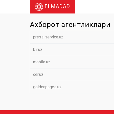
ELMADAD
Ахборот агентликлари
press-service.uz
bir.uz
mobile.uz
cer.uz
goldenpages.uz