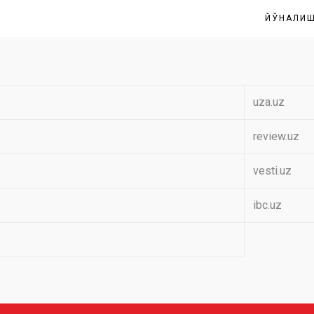
ЙЎНАЛИ
uza.uz
review.uz
vesti.uz
ibc.uz