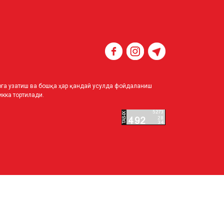
ирга узатиш ва бошқа ҳар қандай усулда фойдаланиш
кка тортилади.