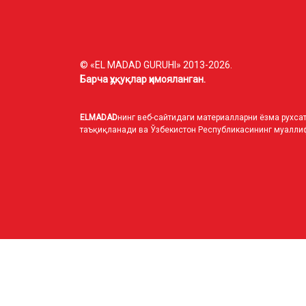
© «EL MADAD GURUHI» 2013-2026.
Барча ҳуқуқлар ҳимояланган.
ELMADAD
нинг веб-сайтидаги материалларни ёзма рухсат
таъқиқланади ва Ўзбекистон Республикасининг муаллиф