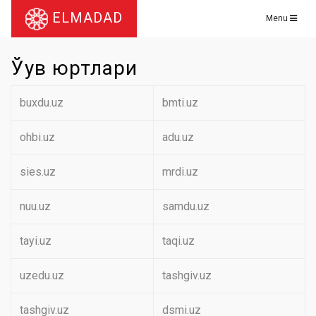
ELMADAD
Menu
Ўқув юртлари
buxdu.uz
bmti.uz
ohbi.uz
adu.uz
sies.uz
mrdi.uz
nuu.uz
samdu.uz
tayi.uz
taqi.uz
uzedu.uz
tashgiv.uz
tashgiv.uz
dsmi.uz