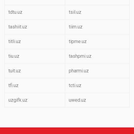
tdtu.uz
tsil.uz
tashiit.uz
tiim.uz
titli.uz
tipme.uz
tiu.uz
tashpmi.uz
tuit.uz
pharmi.uz
tfi.uz
tcti.uz
uzgifk.uz
uwed.uz