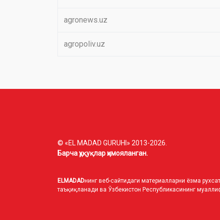
agronews.uz
agropoliv.uz
© «EL MADAD GURUHI» 2013-2026.
Барча ҳуқуқлар ҳимояланган.
ELMADAD
нинг веб-сайтидаги материалларни ёзма рухсат
таъқиқланади ва Ўзбекистон Республикасининг муаллиф