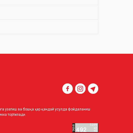
ирга узатиш ва бошқа ҳар қандай усулда фойдаланиш
кка тортилади.