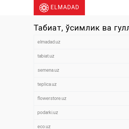
ELMADAD
Табиат, ўсимлик ва гул
elmadad.uz
tabiat.uz
semena.uz
teplica.uz
flowerstore.uz
podarki.uz
eco.uz