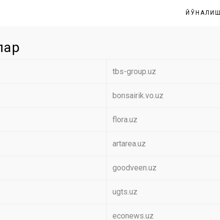
ЙЎНАЛИ
лар
tbs-group.uz
bonsairik.vo.uz
flora.uz
artarea.uz
goodveen.uz
ugts.uz
econews.uz