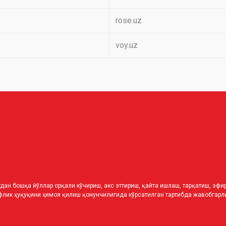
rose.uz
voy.uz
дан бошқа йўллар орқали кўчириш, акс эттириш, қайта ишлаш, тарқатиш, эф
лик ҳуқуқини ҳимоя қилиш қонунчилигида кўрсатилган тартибда жавобгарли