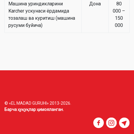
Машина уриндикларини
Дона
80
Karcher ускунаси ёрдамида
000 –
тозалаш ва куритиш (машина
150
русуми буйича)
000
© «EL MADAD GURUHI» 2013-2026.
Барча ҳуқуқлар ҳимояланган.