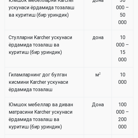
Юмшок мебелларни Karcher
дона
30
ускунаси ёрдамида тозалаш
000 –
ва куритиш (бир уриндик)
50
000
Стулларни Karcher ускунаси
дона
10
ёрдамида тозалаш ва
000 –
куритиш (бир уриндик)
15
000
Гиламларнинг дог булган
м
2
10
кисмини Karcher ускунаси
000
ёрдамида тозалаш
Юмшок мебеллар ва диван
Дона
100
матрасини Karcher ускунаси
000 –
ёрдамида тозалаш ва
200
куритиш (бир уриндик)
000