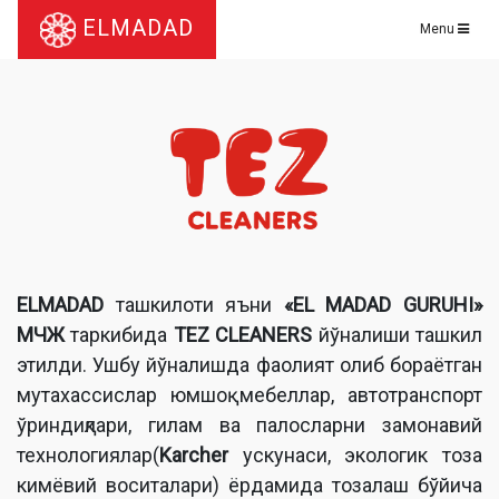
ELMADAD
Menu
ELMADAD
ташкилоти яъни
«EL MADAD GURUHI»
МЧЖ
таркибида
TEZ CLEANERS
йўналиши ташкил
этилди. Ушбу йўналишда фаолият олиб бораётган
мутахассислар юмшоқ мебеллар, автотранспорт
ўриндиқлари, гилам ва палосларни замонавий
технологиялар
(
Karcher
ускунаси, экологик тоза
кимёвий воситалари) ёрдамида тозалаш бўйича