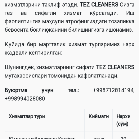
хизматларини таклиф этади.
TEZ CLEANERS
Сизга
тез ва сифатли хизмат кўрсатади. Иш
фаолиятингиз маҳсули атрофингиздаги тозаликка
бевосита боғлиқ эканини билишингизга ишонамиз.
Қуйида бир мартталик хизмат турларимиз нарх
жадвали келтирилган:
Шунингдек, хизматларнинг сифати
TEZ CLEANERS
мутахассислари томонидан кафолатланади.
Буюртма учун тел.:
+998712814194,
+998994028080
Хизматлар тури
Киймати
Нархи
(сўм)