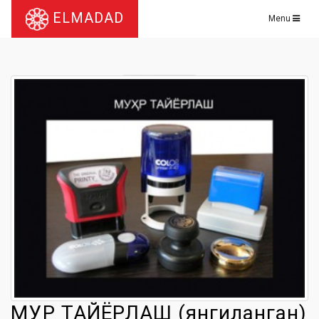
ELMADAD
Menu
МУҲР ТАЙЁРЛАШ (янгиланган)