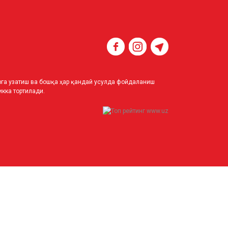
ирга узатиш ва бошқа ҳар қандай усулда фойдаланиш
кка тортилади.