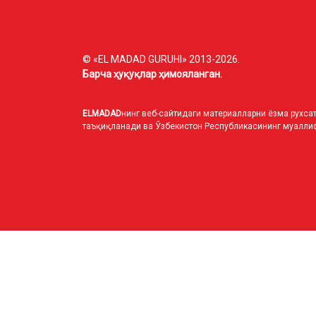
© «EL MADAD GURUHI» 2013-2026.
Барча ҳуқуқлар ҳимояланган.
ELMADAD
нинг веб-сайтидаги материалларни ёзма рухсат
таъқиқланади ва Ўзбекистон Республикасининг муаллиф