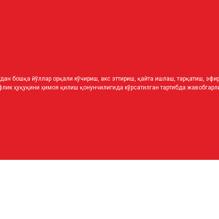
дан бошқа йўллар орқали кўчириш, акс эттириш, қайта ишлаш, тарқатиш, эф
лик ҳуқуқини ҳимоя қилиш қонунчилигида кўрсатилган тартибда жавобгарли