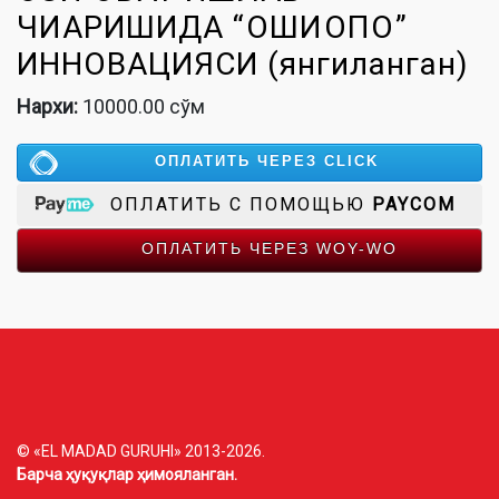
ЧИҚАРИШИДА “ҚОШИҚҚОПҚОҚ”
ИННОВАЦИЯСИ (янгиланган)
Нархи:
10000.00 сўм
ОПЛАТИТЬ ЧЕРЕЗ CLICK
ОПЛАТИТЬ С ПОМОЩЬЮ
PAYCOM
ОПЛАТИТЬ ЧЕРЕЗ WOY-WO
© «EL MADAD GURUHI» 2013-2026.
Барча ҳуқуқлар ҳимояланган.