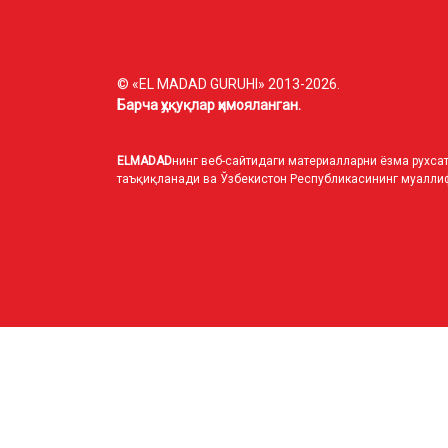
© «EL MADAD GURUHI» 2013-2026.
Барча ҳуқуқлар ҳимояланган.
ELMADAD
нинг веб-сайтидаги материалларни ёзма рухсат
таъқиқланади ва Ўзбекистон Республикасининг муаллиф