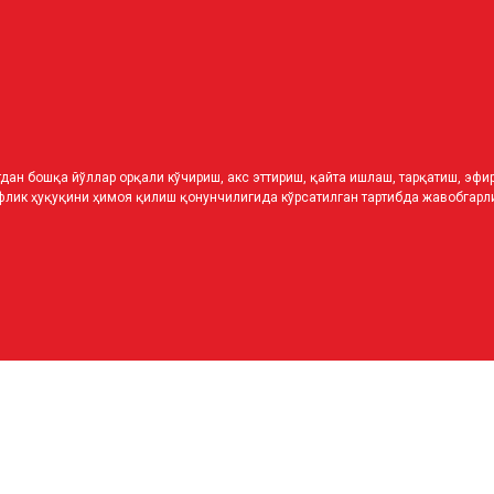
дан бошқа йўллар орқали кўчириш, акс эттириш, қайта ишлаш, тарқатиш, эф
лик ҳуқуқини ҳимоя қилиш қонунчилигида кўрсатилган тартибда жавобгарли