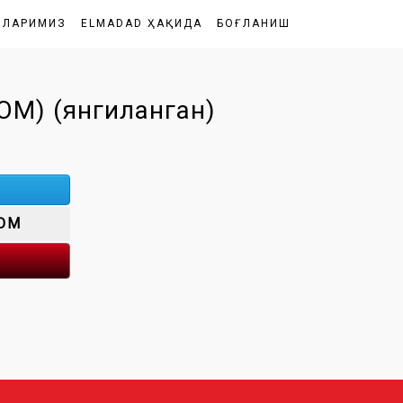
ШЛАРИМИЗ
ELMADAD ҲАҚИДА
БОҒЛАНИШ
М) (янгиланган)
OM