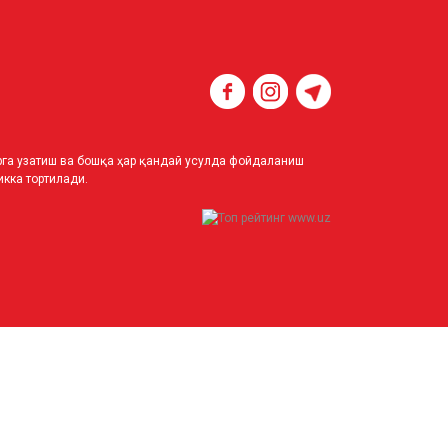
ирга узатиш ва бошқа ҳар қандай усулда фойдаланиш
кка тортилади.