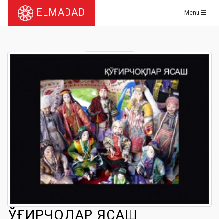
ELMADAD
Menu
ҚЎҒИРЧОҚЛАР ЯСАШ