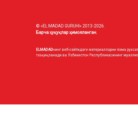
© «EL MADAD GURUHI» 2013-2026.
Барча ҳуқуқлар ҳимояланган.
ELMADAD
нинг веб-сайтидаги материалларни ёзма рухсат
таъқиқланади ва Ўзбекистон Республикасининг муаллиф