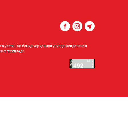
ирга узатиш ва бошқа ҳар қандай усулда фойдаланиш
кка тортилади.