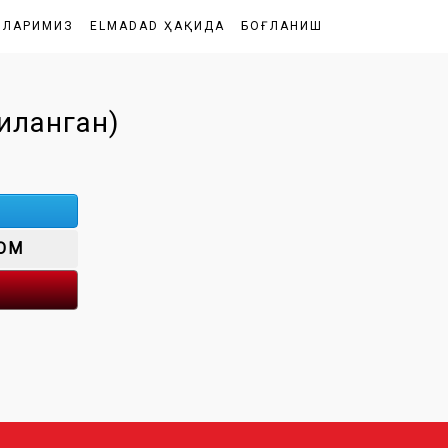
ШЛАРИМИЗ
ELMADAD ҲАҚИДА
БОҒЛАНИШ
иланган)
OM