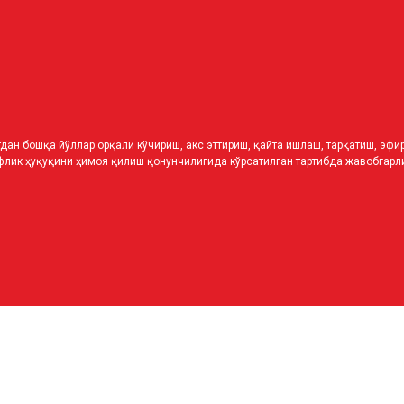
дан бошқа йўллар орқали кўчириш, акс эттириш, қайта ишлаш, тарқатиш, эф
лик ҳуқуқини ҳимоя қилиш қонунчилигида кўрсатилган тартибда жавобгарли