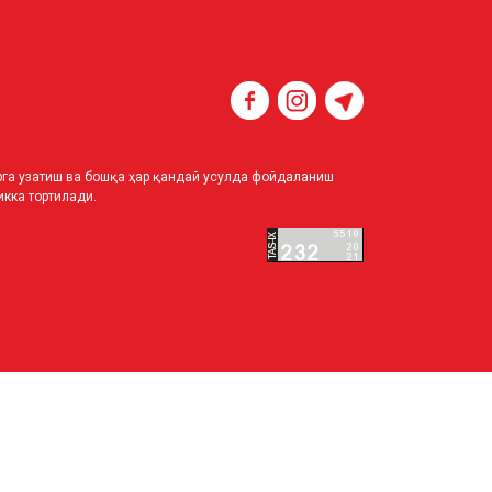
ирга узатиш ва бошқа ҳар қандай усулда фойдаланиш
кка тортилади.