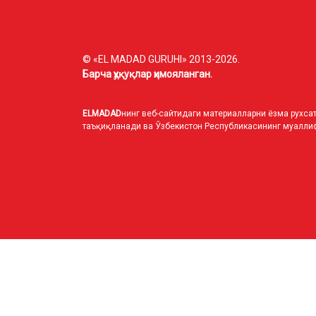
© «EL MADAD GURUHI» 2013-2026.
Барча ҳуқуқлар ҳимояланган.
ELMADAD
нинг веб-сайтидаги материалларни ёзма рухсат
таъқиқланади ва Ўзбекистон Республикасининг муаллиф