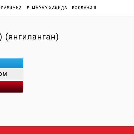
ШЛАРИМИЗ
ELMADAD ҲАҚИДА
БОҒЛАНИШ
(янгиланган)
OM