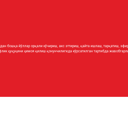
дан бошқа йўллар орқали кўчириш, акс эттириш, қайта ишлаш, тарқатиш, эф
лик ҳуқуқини ҳимоя қилиш қонунчилигида кўрсатилган тартибда жавобгарли