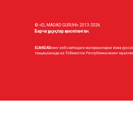
© «EL MADAD GURUHI» 2013-2026.
Барча ҳуқуқлар ҳимояланган.
ELMADAD
нинг веб-сайтидаги материалларни ёзма рухсат
таъқиқланади ва Ўзбекистон Республикасининг муаллиф