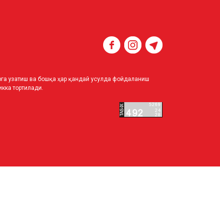
ирга узатиш ва бошқа ҳар қандай усулда фойдаланиш
кка тортилади.