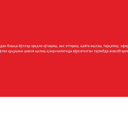
дан бошқа йўллар орқали кўчириш, акс эттириш, қайта ишлаш, тарқатиш, эф
лик ҳуқуқини ҳимоя қилиш қонунчилигида кўрсатилган тартибда жавобгарли