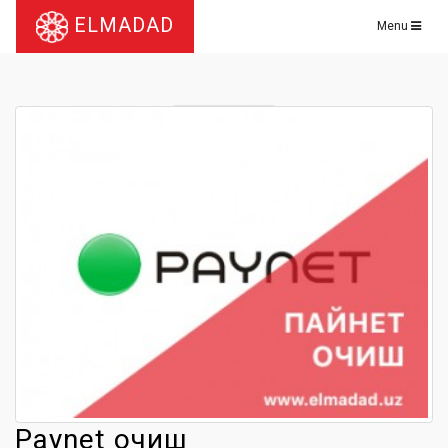
ELMADAD
Menu
Paynet очиш