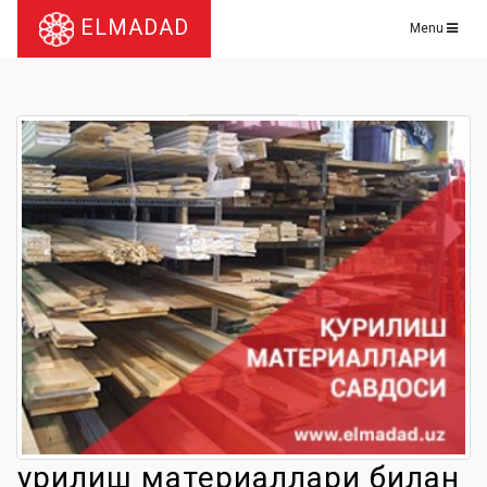
ELMADAD
Menu
Қурилиш материаллари билан