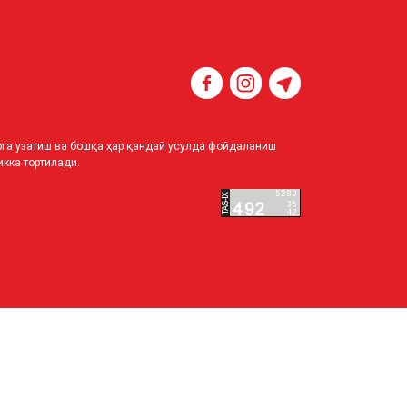
ирга узатиш ва бошқа ҳар қандай усулда фойдаланиш
кка тортилади.