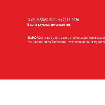
© «EL MADAD GURUHI» 2013-2026.
Барча ҳуқуқлар ҳимояланган.
ELMADAD
нинг веб-сайтидаги материалларни ёзма рухсат
таъқиқланади ва Ўзбекистон Республикасининг муаллиф