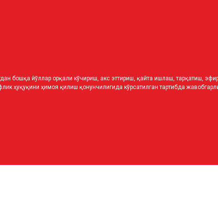
дан бошқа йўллар орқали кўчириш, акс эттириш, қайта ишлаш, тарқатиш, эф
лик ҳуқуқини ҳимоя қилиш қонунчилигида кўрсатилган тартибда жавобгарли