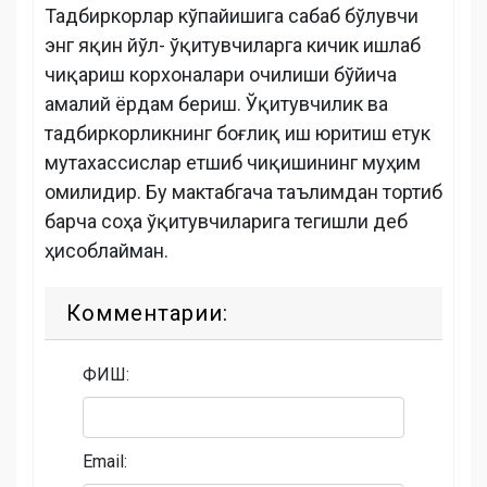
Тадбиркорлар кўпайишига сабаб бўлувчи
энг яқин йўл- ўқитувчиларга кичик ишлаб
чиқариш корхоналари очилиши бўйича
амалий ёрдам бериш. Ўқитувчилик ва
тадбиркорликнинг боғлиқ иш юритиш етук
мутахассислар етшиб чиқишининг муҳим
омилидир. Бу мактабгача таълимдан тортиб
барча соҳа ўқитувчиларига тегишли деб
ҳисоблайман.
Комментарии:
ФИШ:
Email: