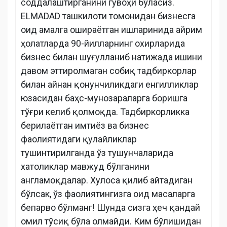
соддалаштирганини гувоҳи бўласиз.
ELMADAD ташкилоти томонидан бизнесга
оид амалга ошираётган ишларинида айрим
ҳолатларда 90-йилларнинг охирларида
бизнес билан шуғулланиб натижада ишини
давом эттиролмаган собиқ тадбиркорлар
билан айнан қонунчиликдаги енгилликлар
юзасидан баҳс-мунозараларга боришга
тўғри келиб қолмоқда. Тадбиркорликка
берилаётган имтиёз ва бизнес
фаолиятидаги қулайликлар
тушинтирилганда ўз тушунчаларида
хатоликлар мавжуд бўлганини
англамоқдалар. Хулоса қилиб айтадиган
бўлсак, ўз фаолиятингизга оид масаларга
бепарво бўлманг! Шунда сизга ҳеч қандай
омил тўсиқ бўла олмайди. Ким бўлишидан