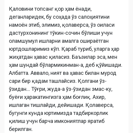
Қаловини топсанг қор ҳам ёнади,
деганларидек, бу соҳада ўз салоҳиятини
намоён этиб, элимиз, қолаверса, ўз оиласи
дастурхонининг тўкин-сочин бўлиши учун
оламшумул ишларни амалга ошираётган
юртдошларимиз кўп. Қараб туриб, уларга ҳар
жиҳатдан ҳавас қиласиз. Баъзилар эса, мен
ҳам шундай бўлармикинман-а, деб қўйишади.
Албатта. Аввало, ният ва ҳавас билан мурод
сари бир қадам ташлайсиз. Қолгани ўз-
ўзидан... Тўғри, жуда-а ўз-ўзидан эмас-ку,
буёғи ҳаракатингизга ҳам боғлиқ. Ахир,
ишлаган тишлайди, дейишади. Қолаверса,
бугунги кунда юртимизда тадбиркорлик
қилиш учун барча имкониятлар яратиб
берилган.