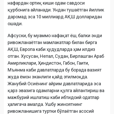
нафардан ортиқ киши одам савдоси
қурбонига айланади. Ундан тушаётган йиллик
даромад эса 10 миллиард АҚШ долларидан
ошади.
Афсуски, бу муаммо нафақат ёш, балки энди
ривожланаётган мамлакатлар билан бирга
AҚШ, Европа каби ҳудудларда ҳам илдиз
отган. Хусусан, Непал, Судан, Бирлашган Араб
Амирликлари, Ҳиндис­тон, Габон, Гаити,
Мъянма каби давлатларда бу борада вазият
жуда ёмон эканлиги қайд этилмоқда.
Жанубий Осиёнинг айрим давлатларида эса
қарз эвазига одамларни қулга айлантириш ва
мажбурий ишлатиш каби ибтидоий одатлар
ҳалигача амалда. Ушбу жиноятнинг
ривожланишига туртки бўлаётган асосий