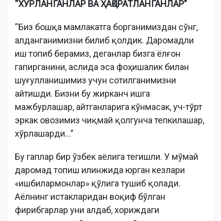
“ХЎРЛАНГАНЛАР ВА ҲАҚОРАТЛАНГАНЛАР”
“Биз бошқа мамлакатга борганимиздан сўнг,
алданганимизни билиб қолдик. Даромадли
иш топиб берамиз, деганлар бизга ёлғон
гапирганини, аслида эса фоҳишалик билан
шуғулланишимиз учун сотилганимизни
айтишди. Бизни бу жирканч ишга
мажбурлашар, айтганларига кўнмасак, уч-тўрт
эркак овозимиз чиқмай қолгунча тепкилашар,
хўрлашарди...”
Бу гаплар бир ўзбек аёлига тегишли. У мўмай
даромад топиш илинжида юрган кезлари
«ишбилармонлар» қўлига тушиб қолади.
Аёлнинг истакларидан воқиф бўлган
фирибгарлар уни алдаб, хориждаги