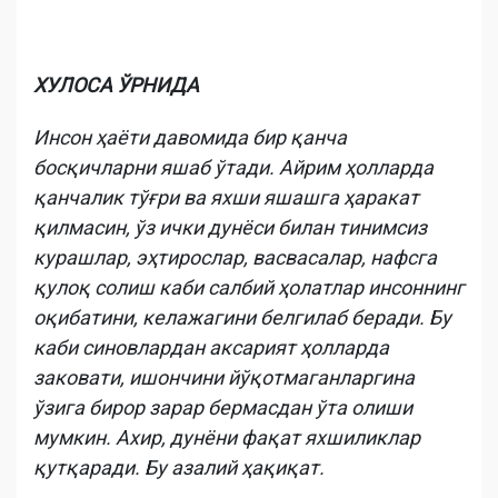
ХУЛОСА ЎРНИДА
Инсон ҳаёти давомида бир қанча
босқичларни яшаб ўтади. Айрим ҳолларда
қанчалик тўғри ва яхши яшашга ҳаракат
қилмасин, ўз ички дунёси билан тинимсиз
курашлар, эҳтирослар, васвасалар, нафсга
қулоқ солиш каби салбий ҳолатлар инсоннинг
оқибатини, келажагини белгилаб беради. Бу
каби синовлардан аксарият ҳолларда
заковати, ишончини йўқотмаганларгина
ўзига бирор зарар бермасдан ўта олиши
мумкин. Ахир, дунёни фақат яхшиликлар
қутқаради. Бу азалий ҳақиқат.