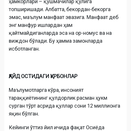
ҳамкорлари – қўшмачилар қўлига
топширишади. Албатта, бекордан-бекорга
эмас, маълум манфаат эвазига. Манфаат деб
энг манфур ишлардан ҳам
қайтмайдиганларда эса на ор-номус ва на
виждон бўлади. Бу ҳамма замонларда
исботланган.
ҚАЙД ОСТИДАГИ ҚУРБОНЛАР
Маълумотларга кўра, инсоният
тараққиётининг қулдорлик расман ҳукм
сурган тўрт асрида қуллар сони 12 миллионга
яқин бўлган.
Кейинги ўттиз йил ичида фақат Осиёда