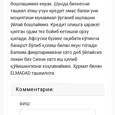
бошлашимиз керак. Шунда бизнесни
ташкил этиш учун кредит эмас балки уни
моҳиятини мукаммал ўрганиб ишлашни
ўйлай бошлаймиз. Кредит олишга ҳаракат
қилган одам тез бойиб кетишни орзу
қилади. Афсуски бунинг оқибати кўпинча
банкрот бўлиб қолиш билан якун топади.
Балким фикрларимизни хато деб ўйлайсиз
лекин биз Сизни хато иш қилиб
қўйишингизни хоҳламаймиз. Ҳурмат билан
ELMADAD ташкилоти.
Комментарии:
ФИШ: