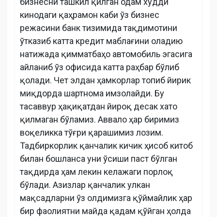
бизнесни ташкил қилган одам худди
кинодаги қаҳрамон каби ўз бизнес
режасини банк тизимида тақдимотини
ўтказиб катта кредит маблағини оладию
натижада қимматбаҳо автомобиль эгасига
айланиб ўз офисида катта раҳбар бўлиб
қолади. Чет элдан ҳамкорлар топиб йирик
миқдорда шартнома имзолайди. Бу
тасаввур ҳақиқатдан йироқ десак хато
қилмаган бўламиз. Аввало ҳар биримиз
воқеликка тўғри қарашимиз лозим.
Тадбиркорлик қанчалик кичик ҳисоб китоб
билан бошланса уни ўсиши паст бўлган
тақдирда ҳам лекин келажаги порлоқ
бўлади. Азизлар қанчалик улкан
мақсадларни ўз олдимизга қўймайлик ҳар
бир фаолиятни майда қадам қўйган ҳолда