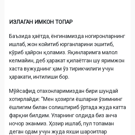
ИЗЛАГАН ИМКОН ТОПАР
Баъзида ҳаётда, ёнгинамизда ногиронларнинг
ишлаб, жон койитиб юрганларини эшитиб,
кўриб ҳайрон қоламиз. Яқинларимга малол
келмайин, деб ҳаракат қилаётган шу яримжон
хаста вужуднинг ҳам ўз тирикчилиги учун
ҳаракати, интилиши бор.
Мўйсафид отахонларимиздан бири шундай
хотирлайди: “Мен ҳозирги ёшларни ўзимнинг
ёшлигим билан солиштириб ўртада жуда катта
фарқни билдим. Уларнинг олдида биз анча
ночор эканмиз. Ҳозир ишлаб, пул топаман
деган одам учун жуда яхши шароитлар