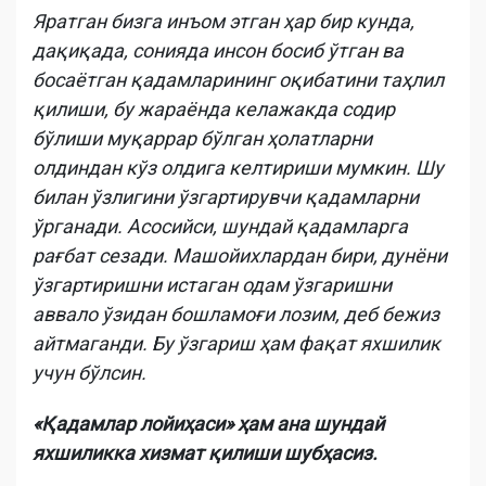
Яратган бизга инъом этган ҳар бир кунда,
дақиқада, сонияда инсон босиб ўтган ва
босаётган қадамларининг оқибатини таҳлил
қилиши, бу жараёнда келажакда содир
бўлиши муқаррар бўлган ҳолатларни
олдиндан кўз олдига келтириши мумкин. Шу
билан ўзлигини ўзгартирувчи қадамларни
ўрганади. Асосийси, шундай қадамларга
рағбат сезади. Машойихлардан бири, дунёни
ўзгартиришни истаган одам ўзгаришни
аввало ўзидан бошламоғи лозим, деб бежиз
айтмаганди. Бу ўзгариш ҳам фақат яхшилик
учун бўлсин.
«Қадамлар лойиҳаси» ҳам ана шундай
яхшиликка хизмат қилиши шубҳасиз.