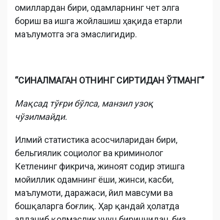
омиллардан бири, одамларнинг чет элга
бориш ва ишга жойлашиш ҳақида етарли
маълумотга эга эмаслигидир.
“СИНАЛМАГАН ОТНИНГ СИРТИДАН ЎТМАНГ”
Мақсад тўғри бўлса, манзил узоқ
чўзилмайди.
Илмий статистика асосчиларидан бири,
бельгиялик социолог ва криминолог
Кетленинг фикрича, жиноят содир этишга
мойиллик одамнинг ёши, жинси, касби,
маълумоти, даражаси, йил мавсуми ва
бошқаларга боғлиқ. Ҳар қандай ҳолатда
алданиб қолмаслик учун биринчидан, биз