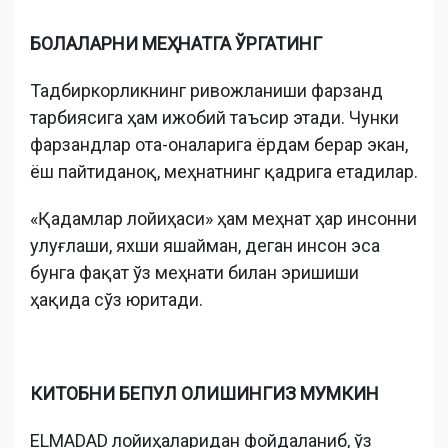
БОЛАЛАРНИ МЕҲНАТГА ЎРГАТИНГ
Тадбиркорликнинг ривожланиши фарзанд
тарбиясига ҳам ижобий таъсир этади. Чунки
фарзандлар ота-оналарига ёрдам берар экан,
ёш пайтиданоқ, меҳнатнинг қадрига етадилар.
«Қадамлар лойиҳаси» ҳам меҳнат ҳар инсонни
улуғлаши, яхши яшайман, деган инсон эса
бунга фақат ўз меҳнати билан эришиши
ҳақида сўз юритади.
КИТОБНИ БЕПУЛ ОЛИШИНГИЗ МУМКИН
ELMADAD лойиҳаларидан фойдаланиб, ўз