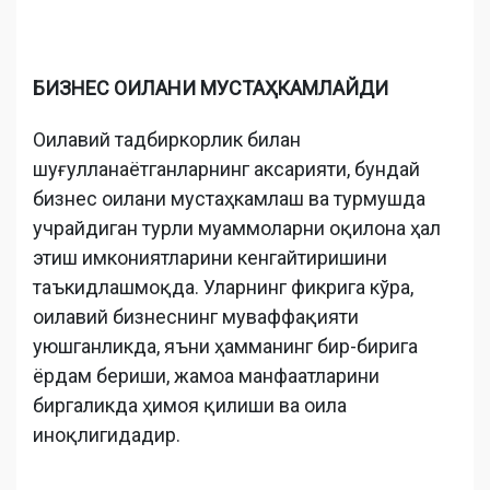
БИЗНЕС ОИЛАНИ МУСТАҲКАМЛАЙДИ
Оилавий тадбиркорлик билан
шуғулланаётганларнинг аксарияти, бундай
бизнес оилани мустаҳкамлаш ва турмушда
учрайдиган турли муаммоларни оқилона ҳал
этиш имкониятларини кенгайтиришини
таъкидлашмоқда. Уларнинг фикрига кўра,
оилавий бизнеснинг муваффақияти
уюшганликда, яъни ҳамманинг бир-бирига
ёрдам бериши, жамоа манфаатларини
биргаликда ҳимоя қилиши ва оила
иноқлигидадир.