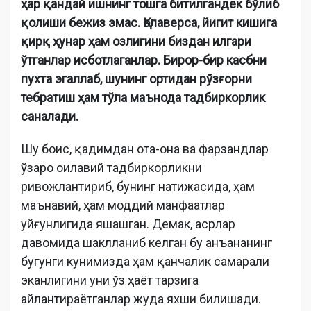
ҳар қандай ишнинг тошга битилгандек бўлиб
қолиши бежиз эмас. Қолаверса, йигит кишига
қирқ ҳунар ҳам озлигини биздан илгари
ўтганлар исботлаганлар. Бирор-бир касбни
пухта эгаллаб, шунинг ортидан рўзғорни
тебратиш ҳам тўла маънода тадбиркорлик
саналади.
Шу боис, қадимдан ота-она ва фарзандлар
ўзаро оилавий тадбиркорликни
ривожлантириб, бунинг натижасида, ҳам
маънавий, ҳам моддий манфаатлар
уйғунлигида яшашган. Демак, асрлар
давомида шаклланиб келган бу анъананинг
бугунги кунимизда ҳам қанчалик самарали
эканлигини уни ўз ҳаёт тарзига
айлантираётганлар жуда яхши билишади.