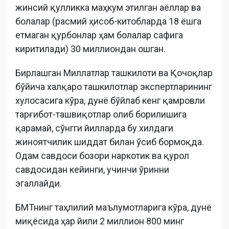
жинсий қулликка маҳкум этилган аёллар ва
болалар (расмий ҳисоб-китобларда 18 ёшга
етмаган қурбонлар ҳам болалар сафига
киритилади) 30 миллиондан ошган.
Бирлашган Миллатлар ташкилоти ва Қочоқлар
бўйича халқаро ташкилотлар экспертларининг
хулосасига кўра, дунё бўйлаб кенг қамровли
тарғибот-ташвиқотлар олиб борилишига
қарамай, сўнгги йилларда бу хилдаги
жиноятчилик шиддат билан ўсиб бормоқда.
Одам савдоси бозори наркотик ва қурол
савдосидан кейинги, учинчи ўринни
эгаллайди.
БМТнинг таҳлилий маълумотларига кўра, дунё
миқёсида ҳар йили 2 миллион 800 минг