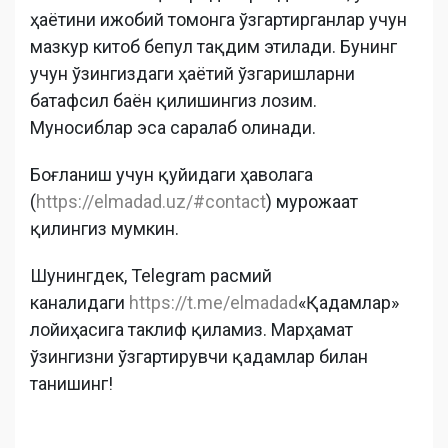
ҳаётини ижобий томонга ўзгартирганлар учун
мазкур китоб бепул тақдим этилади. Бунинг
учун ўзингиздаги ҳаётий ўзгаришларни
батафсил баён қилишингиз лозим.
Муносиблар эса саралаб олинади.
Боғланиш учун қуйидаги ҳаволага
(
https://elmadad.uz/#contact
) мурожаат
қилингиз мумкин.
Шунингдек, Telegram расмий
каналидаги
https://t.me/elmadad
«Қадамлар»
лойиҳасига таклиф қиламиз. Марҳамат
ўзингизни ўзгартирувчи қадамлар билан
танишинг!