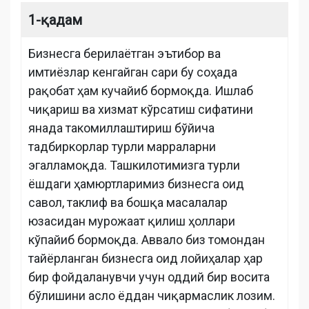
1-қадам
Бизнесга берилаётган эътибор ва
имтиёзлар кенгайган сари бу соҳада
рақобат ҳам кучайиб бормоқда. Ишлаб
чиқариш ва хизмат кўрсатиш сифатини
янада такомиллаштириш бўйича
тадбиркорлар турли марраларни
эгалламоқда. Ташкилотимизга турли
ёшдаги ҳамюртларимиз бизнесга оид
савол, таклиф ва бошқа масалалар
юзасидан мурожаат қилиш ҳоллари
кўпайиб бормоқда. Аввало биз томондан
тайёрланган бизнесга оид лойиҳалар ҳар
бир фойдаланувчи учун оддий бир восита
бўлишини асло ёддан чиқармаслик лозим.