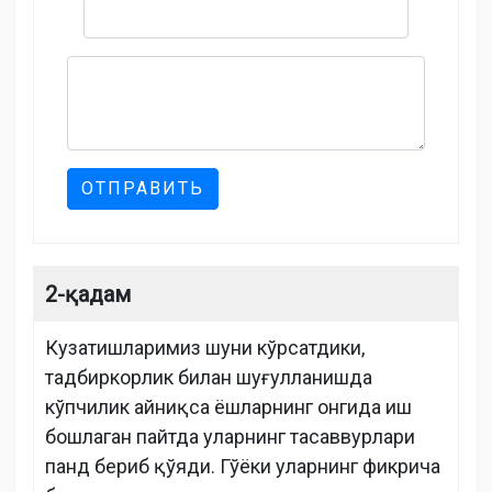
ОТПРАВИТЬ
2-қадам
Кузатишларимиз шуни кўрсатдики,
тадбиркорлик билан шуғулланишда
кўпчилик айниқса ёшларнинг онгида иш
бошлаган пайтда уларнинг тасаввурлари
панд бериб қўяди. Гўёки уларнинг фикрича