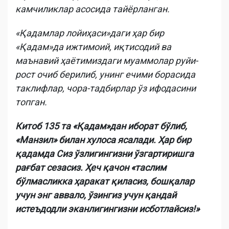
камчиликлар асосида тайёрланган.
«Қадамлар лойиҳаси»даги ҳар бир
«Қадам»да ижтимоий, иқтисодий ва
маънавий ҳаётимиздаги муаммолар руйи-
рост очиб берилиб, унинг ечими борасида
таклифлар, чора-тадбирлар ўз ифодасини
топган.
Китоб 135 та «Қадам»дан иборат бўлиб,
«Манзил» билан хулоса ясалади. Ҳар бир
қадамда Сиз ўзлигингизни ўзгартиришга
рағбат сезасиз. Ҳеч қачон «таслим
бўлмасликка ҳаракат қиласиз, бошқалар
учун энг аввало, ўзингиз учун қандай
истеъдодли эканлигингизни исботлайсиз!»