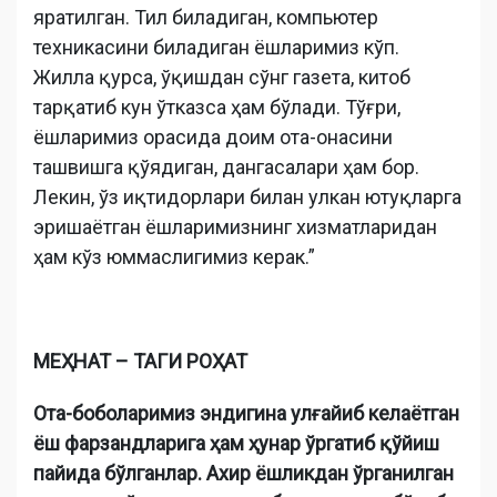
яратилган. Тил биладиган, компьютер
техникасини биладиган ёшларимиз кўп.
Жилла қурса, ўқишдан сўнг газета, китоб
тарқатиб кун ўтказса ҳам бўлади. Тўғри,
ёшларимиз орасида доим ота-онасини
ташвишга қўядиган, дангасалари ҳам бор.
Лекин, ўз иқтидорлари билан улкан ютуқларга
эришаётган ёшларимизнинг хизматларидан
ҳам кўз юммаслигимиз керак.”
МЕҲНАТ – ТАГИ РОҲАТ
Ота-боболаримиз эндигина улғайиб келаётган
ёш фарзандларига ҳам ҳунар ўргатиб қўйиш
пайида бўлганлар. Ахир ёшликдан ўрганилган