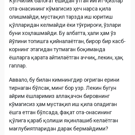
Кўпчилик балоғат ёшидан ўтган йигит-қизлар
ота-онасининг кўмагисиз ҳеч нарса қила
олишмайди, мустақил тарзда иш юритиш
қўлларидан келмайди ёки тўғрироғи, ўзлари
буни хоҳлашмайди. Бу албатта, ҳали ҳам ўз
йўлини топишга қийналаётган, бирор бир касб-
корнинг этагидан тутмаган боқиманда
ёшларга қарата айтилаётган аччиқ, лекин, ҳақ
гаплар.
Аввало, бу билан кимнингдир оғриган ерини
тирнаган бўлсак, минг бор узр. Лекин бугун
айрим ёшларимиз аллақачон бировнинг
кўмагисиз ҳам мустақил иш қила оладиган
ёшга етган бўлсада, фақат ота-онасининг
қўлига қараб қолиши яқинлашиб келаётган
мағлубиятларидан дарак бермайдими?