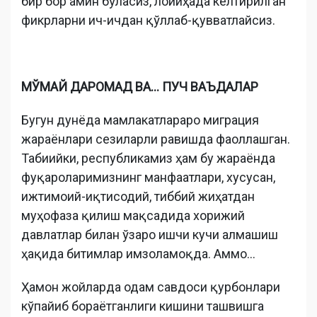
бир бор амин бўласиз, лойиҳада келтирилган
фикрларни ич-ичдан қўллаб-қувватлайсиз.
МЎМАЙ ДАРОМАД ВА… ПУЧ ВАЪДАЛАР
Бугун дунёда мамлакатлараро миграция
жараёнлари сезиларли равишда фаоллашган.
Табиийки, республикамиз ҳам бу жараёнда
фуқароларимизнинг манфаатлари, хусусан,
ижтимоий-иқтисодий, тиббий жиҳатдан
муҳофаза қилиш мақсадида хорижий
давлатлар билан ўзаро ишчи кучи алмашиш
ҳақида битимлар имзоламоқда. Аммо...
Ҳамон жойларда одам савдоси қурбонлари
кўпайиб бораётганлиги кишини ташвишга