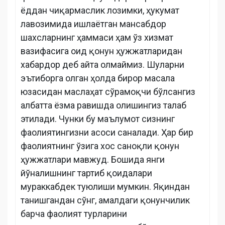
ёддан чиқармаслик лозимки, ҳукумат
лавозимида ишлаётган мансабдор
шахсларнинг ҳаммаси ҳам ўз хизмат
вазифасига оид қонун ҳужжатларидан
хабардор деб айта олмаймиз. Шуларни
эътиборга олган ҳолда бирор масала
юзасидан маслаҳат сўрамоқчи бўлсангиз
албатта ёзма равишда олишингиз талаб
этилади. Чунки бу маълумот сизнинг
фаолиятингизни асоси саналади. Ҳар бир
фаолиятнинг ўзига хос саноқли қонун
ҳужжатлари мавжуд. Бошида янги
йўналишнинг тартиб қоидалари
мураккабдек туюлиши мумкин. Яқиндан
танишгандан сўнг, амалдаги қонунчилик
барча фаолият турларини