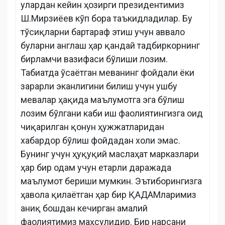
улардан кейин ҳозирги президентимиз
Ш.Мирзиёев кўп бора таъкидладилар. Бу
тўсиқларни бартараф этиш учун аввало
буларни англаш ҳар қандай тадбиркорнинг
бирламчи вазифаси бўлиши лозим.
Табиатда ўсаётган меванинг фойдали ёки
зарарли эканлигини билиш учун ушбу
мевалар ҳақида маълумотга эга бўлиш
лозим бўлгани каби иш фаолиятингизга оид
чиқарилган қонун ҳужжатларидан
хабардор бўлиш фойдадан холи эмас.
Бунинг учун ҳуқуқий маслаҳат марказлари
ҳар бир одам учун етарли даражада
маълумот бериши мумкин. Эътиборингизга
ҳавола қилаётган ҳар бир ҚАДАМларимиз
аниқ бошдан кечирган амалий
фаолиятимиз маҳсулидир. Бир нарсани