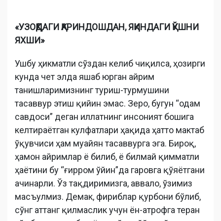
«УЗОҚДАГИ ҚАРИНДОШДАН, ЯҚИНДАГИ ҚЎШНИ
ЯХШИ»
Ушбу ҳикматли сўздан келиб чиқилса, ҳозирги
кунда чет элда яшаб юрган айрим
танишларимизнинг туриш-турмушини
тасаввур этиш қийин эмас. Зеро, бугун “одам
савдоси” деган иллатнинг инсоният бошига
келтираётган кулфатлари ҳақида ҳатто мактаб
ўқувчиси ҳам муайян тасаввурга эга. Бироқ,
ҳамон айримлар ё билиб, ё билмай қимматли
ҳаётини бу “ғирром ўйин”да гаровга қўяётгани
ачинарли. Ўз тақдиримизга, аввало, ўзимиз
масъулмиз. Демак, фириблар қурбони бўлиб,
сўнг аттанг қилмаслик учун ён-атрофга теран