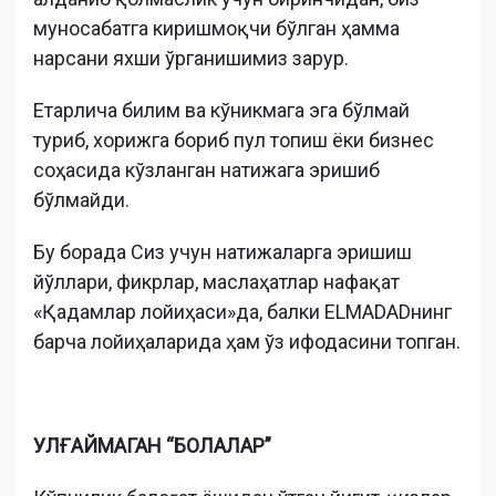
муносабатга киришмоқчи бўлган ҳамма
нарсани яхши ўрганишимиз зарур.
Етарлича билим ва кўникмага эга бўлмай
туриб, хорижга бориб пул топиш ёки бизнес
соҳасида кўзланган натижага эришиб
бўлмайди.
Бу борада Сиз учун натижаларга эришиш
йўллари, фикрлар, маслаҳатлар нафақат
«Қадамлар лойиҳаси»да, балки ELMADADнинг
барча лойиҳаларида ҳам ўз ифодасини топган.
УЛҒАЙМАГАН “БОЛАЛАР”