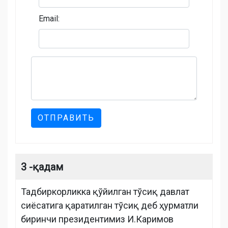
Email:
ОТПРАВИТЬ
3 -қадам
Тадбиркорликка қўйилган тўсиқ давлат
сиёсатига қаратилган тўсиқ деб ҳурматли
биринчи президентимиз И.Каримов