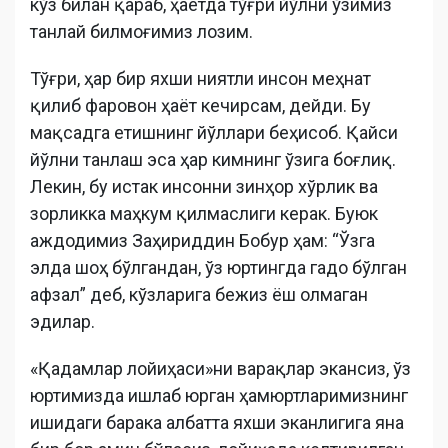
кўз билан қараб, ҳаётда тўғри йўлни ўзимиз
танлай билмоғимиз лозим.
Тўғри, ҳар бир яхши ниятли инсон меҳнат
қилиб фаровон ҳаёт кечирсам, дейди. Бу
мақсадга етишнинг йўллари беҳисоб. Қайси
йўлни танлаш эса ҳар кимнинг ўзига боғлиқ.
Лекин, бу истак инсонни зинҳор хўрлик ва
зорликка маҳкум қилмаслиги керак. Буюк
аждодимиз Заҳириддин Бобур ҳам: “Ўзга
элда шоҳ бўлгандан, ўз юртингда гадо бўлган
афзал” деб, кўзларига бежиз ёш олмаган
эдилар.
«Қадамлар лойиҳаси»ни варақлар экансиз, ўз
юртимизда ишлаб юрган ҳамюртларимизнинг
ишидаги барака албатта яхши эканлигига яна