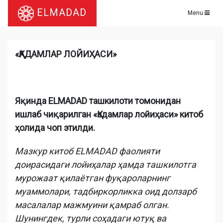
ELMADAD
Menu
«ҚАДАМЛАР ЛОЙИҲАСИ»
Яқинда
ELMADAD ташкилоти томонидан
ишлаб чиқарилган «Қадамлар лойиҳаси» китоб
ҳолида чоп этилди.
Мазкур китоб ELMADAD фаолияти
доирасидаги лойиҳалар ҳамда ташкилотга
мурожаат қилаётган фуқароларнинг
муаммолари, тадбиркорликка оид долзарб
масалалар мажмуини қамраб олган.
Шунингдек, турли соҳадаги ютуқ ва