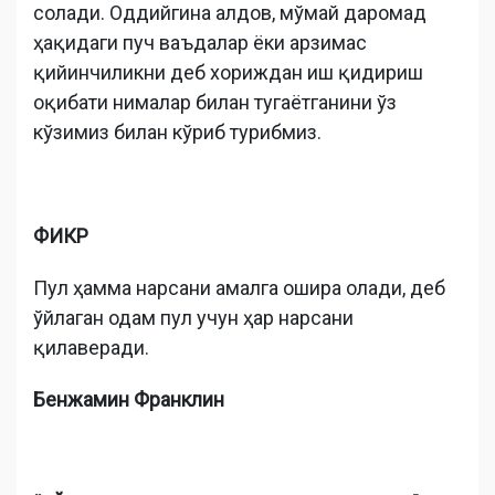
солади. Оддийгина алдов, мўмай даромад
ҳақидаги пуч ваъдалар ёки арзимас
қийинчиликни деб хориждан иш қидириш
оқибати нималар билан тугаётганини ўз
кўзимиз билан кўриб турибмиз.
ФИКР
Пул ҳамма нарсани амалга ошира олади, деб
ўйлаган одам пул учун ҳар нарсани
қилаверади.
Бенжамин Франклин