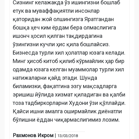
Сизнинг келажакда ўз ишингизни бошлаб
етук ва муваффақиятли инсонлар
қаторидан жой олшингизга Яратгандан
бошқа ҳеч ким ёрдам бера олмаслигига
ишонч ҳосил қилган тақдирдагина
ўзингизни кучли ҳис қила бошлайсиз.
Бизнесда турли хил ҳолатлар юзага келади.
Минг ҳисоб китоб қилиб кўрмайлик ҳар бир
одамда юзага келган муаммолар турли хил
натижаларни қайд этади. Шунда
биламизки, фақатгина эзгу мақсадларга
эришиш йўлида хизмат қиладиган ва қалби
тоза тадбиркорларни Худони ўзи қўллайди.
Қайси ишни амалга оширмайлик диёнатли
бўлишни ёддан чиқармаслигимиз лозим.
Рахмонов Икром
|
13/03/2018