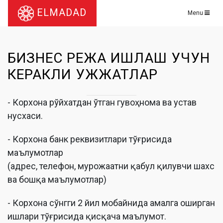
ELMADAD
Menu
БИЗНЕС РЕЖА ИШЛАШ УЧУН
КЕРАКЛИ ҲУЖЖАТЛАР
- Корхона рўйхатдан ўтган гувоҳнома ва устав
нусхаси.
- Корхона банк реквизитлари тўғрисида
маълумотлар
(адрес, телефон, мурожаатни қабул қилувчи шахс
ва бошқа маълумотлар)
- Корхона сўнгги 2 йил мобайнида амалга оширган
ишлари тўғрисида қисқача маълумот.