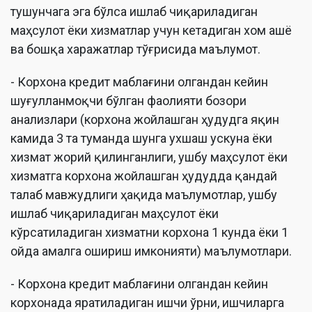
тушунчага эга бўлса ишлаб чиқариладиган
маҳсулот ёки хизматлар учун кетадиган хом ашё
ва бошқа харажатлар тўғрисида маълумот.
- Корхона кредит маблағини олгандан кейин
шуғулланмоқчи бўлган фаолияти бозори
анализлари (корхона жойлашган ҳудудга яқин
камида 3 та туманда шунга ухшаш ускуна ёки
хизмат жорий қилинганлиги, ушбу маҳсулот ёки
хизматга корхона жойлашган ҳудудда қандай
талаб мавжудлиги ҳақида маълумотлар, ушбу
ишлаб чиқариладиган маҳсулот ёки
кўрсатиладиган хизматни корхона 1 кунда ёки 1
ойда амалга ошириш имконияти) маълумотлари.
- Корхона кредит маблағини олгандан кейин
корхонада яратиладиган ишчи ўрни, ишчиларга