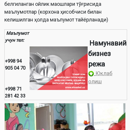
белгиланган ойлик маошлари тўғрисида
маълумотлар (корхона ҳисобчиси билан
келишилган ҳолда маълумот тайёрланади)
Маълумот
учун тел:
Намунавий
бизнез
+998 94
режа
905 04 70
Юклаб
олиш
+998 71
281 42 33