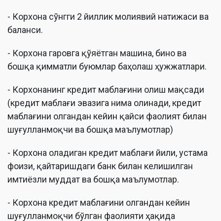
- Корхона сўнгги 2 йиллик молиявий натижаси ва
баланси.
- Корхона гаровга қўяётган машина, бино ва
бошқа қимматли буюмлар баҳолаш ҳужжатлари.
- Корхонанинг кредит маблағини олиш мақсади
(кредит маблағи эвазига нима олинади, кредит
маблағини олгандан кейин қайси фаолият билан
шуғулланмоқчи ва бошқа маълумотлар)
- Корхона оладиган кредит маблағи йили, устама
фоизи, қайтаришдаги банк билан келишилган
имтиёзли муддат ва бошқа маълумотлар.
- Корхона кредит маблағини олгандан кейин
шуғулланмоқчи бўлган фаолияти ҳақида